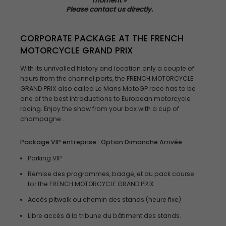
moment »
Please
contact us
directly
.
CORPORATE PACKAGE AT THE FRENCH
MOTORCYCLE GRAND PRIX
With its unrivalled history and location only a couple of
hours from the channel ports, the FRENCH MOTORCYCLE
GRAND PRIX also called Le Mans MotoGP race has to be
one of the best introductions to European motorcycle
racing. Enjoy the show from your box with a cup of
champagne..
Package VIP entreprise : Option Dimanche Arrivée
Parking VIP
Remise des programmes, badge, et du pack course
for the FRENCH MOTORCYCLE GRAND PRIX
Accès pitwalk ou chemin des stands (heure fixe)
Libre accès à la tribune du bâtiment des stands.