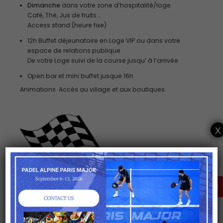
Dimanche
dans votre zone d’hospitalité/loge.
Café, Thé, Jus de fruits …
Access stand (heure fixe)
12h Buffet déjeunatoire en Loge VIP ou dans votre
espace de relations publique
De votre Loge suivi de la course jusqu’ à l’arrivée
Open bar et mini buffet jusque 16h
Animations. Accès au village et aux boutiques.
x
CLICK HERE FOR A
TAILORED OFFER
OPTIONS
Nuitée sur le circuit (camping)