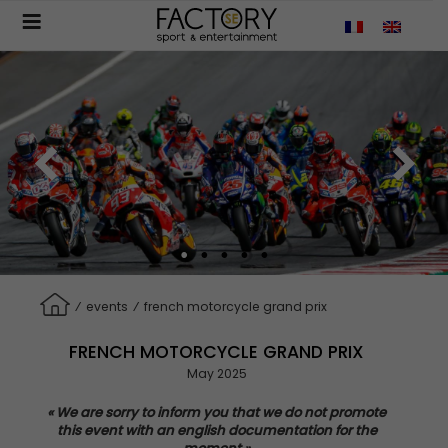
Aller
au
contenu
principal
⁄
events
⁄
french motorcycle grand prix
FRENCH MOTORCYCLE GRAND PRIX
May 2025
«
We
are
sorry
to
inform
you
that
we
do not
promote
this
event
with
an
english
documentation for the