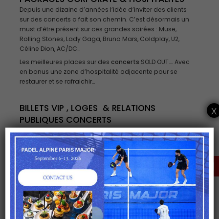
Depuis une dizaine d’années l’idée d’inviter des clients
sur des concerts a fait son chemin. C’est désormais un
must d’être présent sur ces grandes soirées : Muse,
Rolling Stones, Lady Gaga, Bruno Mars, Coldplay, U2,
Céline Dion, AC/DC…
Les meilleures places sur des
concerts
SOLD OUT…. Avec
en bonus une zone d’hospitalité adjacente pour se
restaurer et se rafraichir…
BILLETS VIP
,
LOGES
&
RELATIONS
x
PUBLIQUES CONCERTS
Soirée type Concerts
:
Parking
CLICK HERE FOR A
Lounge VIP haut de gamme, cocktail dinatoire de
TAILORED OFFER
qualité
Open bar champagne
Cadeau souvenir