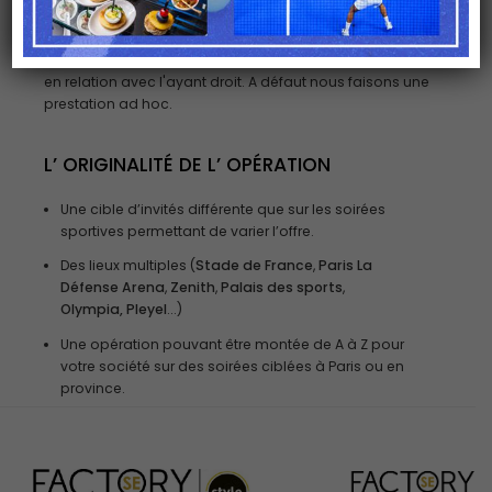
Places
/
Billets
de catégorie 1 ou premium ou « loge »
selon disponibilité et selon l'ayant-droit*
*si c’est proposé par l’organisateur nous vous mettons
en relation avec l'ayant droit. A défaut nous faisons une
prestation ad hoc.
L’ ORIGINALITÉ DE L’ OPÉRATION
Une cible d’invités différente que sur les soirées
sportives permettant de varier l’offre.
Des lieux multiples (
Stade de France
,
Paris La
Défense Arena
,
Zenith
,
Palais des sports
,
Olympia,
Pleyel
...)
Une opération pouvant être montée de A à Z pour
votre société sur des soirées ciblées à Paris ou en
province.