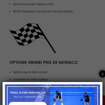
Open bar toute l’apres midi
19h30 Ouverture du circuit à la circulation
OPTIONS GRAND PRIX DE MONACO
Option jeudi des essais
x
Transfert en hélicoptère
Hôtellerie
Accés pitwalk
DEMANDER ICI UNE
Presence d’un consultant ou ancien pilote
OFFRE PERSONNALISÉE