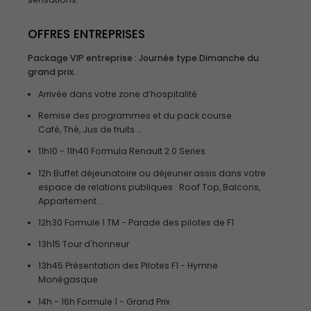
OFFRES ENTREPRISES
Package VIP entreprise : Journée type Dimanche du
grand prix.
Arrivée dans votre zone d’hospitalité
Remise des programmes et du pack course
Café, Thé, Jus de fruits …
11h10 - 11h40 Formula Renault 2.0 Series
12h Buffet déjeunatoire ou déjeuner assis dans votre
espace de relations publiques : Roof Top, Balcons,
Appartement ...
12h30 Formule 1 TM - Parade des pilotes de F1
13h15 Tour d'honneur
13h45 Présentation des Pilotes F1 - Hymne
Monégasque
14h - 16h Formule 1 - Grand Prix