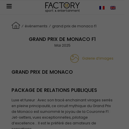
Aller
au
contenu
principal
⁄
événements
⁄
grand prix de monaco f1
GRAND PRIX DE MONACO F1
Mai 2025
Galerie d’images
GRAND PRIX DE MONACO
PACKAGE DE RELATIONS PUBLIQUES
Luxe et fureur : Avec son tracé enchainant virages serrés
en pleine principauté, ce circuit mythique du Grand Prix
de Monaco est surnommé le joyau de la Couronne F1 :
Jet-setters, vues exceptionnelles, pilotage
d’excellence... Il est le préféré des amateurs de
sensations.