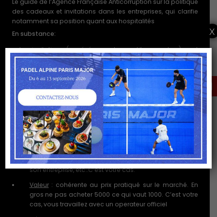
Le guide de l’Agence Française Anticorruption sur la politique
des cadeaux et invitations dans les entreprises, qui clarifie
notamment sa position quant aux hospitalités
x
En substance:
Les invitations (sur événements sportifs ou autres) sont
des actes ordinaires de la vie des affaires et ne
constituent pas en tant que tels des actes de corruption.
Le sport est un événement familial, il est normal (dans le
DEMANDER ICI UNE
OFFRE PERSONNALISÉE
sens « compris » par le législateur) de pouvoir y convier
les proches (la famille) de son invité.
Il faut en revanche pouvoir justifier objectivement
l’invitation :
Finalité
: mieux connaître son client / présenter une
marque / favoriser des contacts commerciaux pour
développer son réseaux pro et donc la croissance de
son entreprise, etc…C’est votre cas.
Valeur
: cohérente au prix pratiqué sur le marché. En
gros ne pas acheter 5000 ce qui vaut 1000. C’est votre
cas, vous travaillez avec un operateur officiel