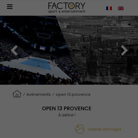
Aller
au
contenu
principal
⁄
événements
⁄
open 13 provence
OPEN 13 PROVENCE
À définir !
Galerie d’images