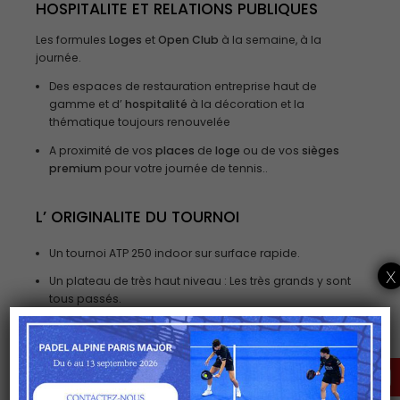
HOSPITALITE
ET
RELATIONS PUBLIQUES
Les formules
Loges
et
Open Club
à la semaine, à la
journée.
Des espaces de restauration entreprise haut de
gamme et d’
hospitalité
à la décoration et la
thématique toujours renouvelée
A proximité de vos
places
de
loge
ou de vos
sièges
premium
pour votre journée de tennis..
L’ ORIGINALITE DU TOURNOI
Un tournoi ATP 250 indoor sur surface rapide.
x
Un plateau de très haut niveau : Les très grands y sont
tous passés.
Des hospitalités « taylormade» mixant à merveille l’
esprit
VIP
des grands tournois et la convivialité de la
cannebière.
DEMANDER ICI UNE
OFFRE PERSONNALISÉE
Des afters et des happening tous les soirs.